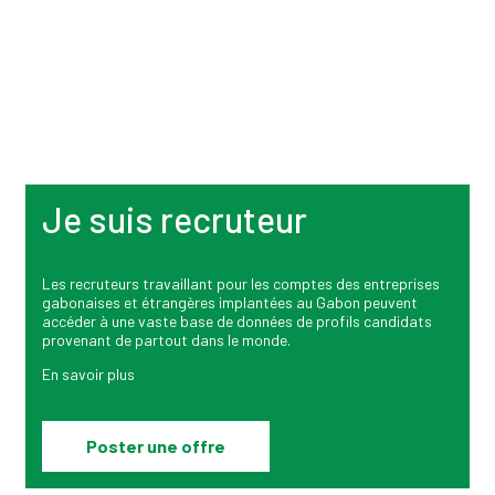
Pharmacie & Santé
Ressources Humaines
0
Position ouverte
3
Positions ouvertes
Je suis recruteur
Les recruteurs travaillant pour les comptes des entreprises
gabonaises et étrangères implantées au Gabon peuvent
accéder à une vaste base de données de profils candidats
provenant de partout dans le monde.
En savoir plus
Poster une offre