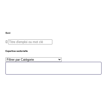
Bienvenue sur mbolojob
Connectons le Talent Gabonais avec le Succès
Professionnel
Quoi
Expertise sectorielle
Rechercher
Banques & Assurances
Nouvelles technologies &
Digital
23
Positions ouvertes
11
Positions ouvertes